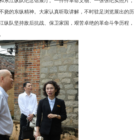
和东江纵队纪念馆展厅。一件件革命文物、一张张纪实照片，
不挠的东纵精神。大家认真听取讲解，不时驻足浏览展出的历
江纵队坚持敌后抗战、保卫家国，艰苦卓绝的革命斗争历程，
。