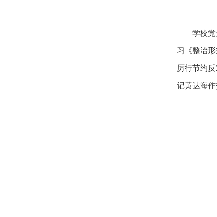
学校党
习《整治形
厉行节约反
记黄达海作