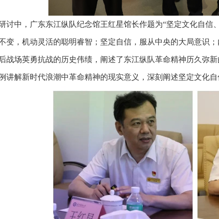
研讨中，广东东江纵队纪念馆王红星馆长作题为“坚定文化自信
不变，机动灵活的聪明睿智；坚定自信，服从中央的大局意识；
后战场英勇抗战的历史伟绩，阐述了东江纵队革命精神历久弥新
例讲解新时代浪潮中革命精神的现实意义，深刻阐述坚定文化自