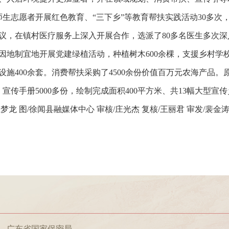
名师生志愿者开展红色教育、“三下乡”等教育帮扶实践活动30多次
议，在镇村医疗服务上深入开展合作，选派了80多名医生多次深
因地制宜地开展党建绿植活动，种植树木600余棵，支援乡村学
设施400余套。消费帮扶采购了4500余份价值百万元农海产品
，宣传手册5000多份，绘制完成面积400平方米、共13幅大型宣
梦龙 图/徐闻县融媒体中心 审核/庄光杰 复核/王丽君 审发/裴金
广东省国家保密局